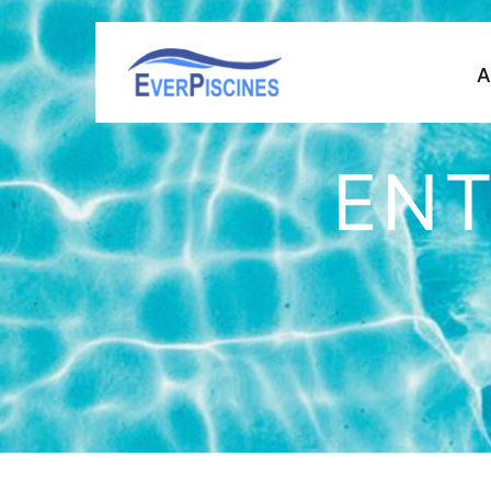
A
ENT