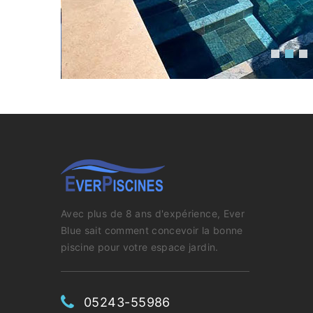
Avec plus de 8 ans d'expérience, Ever
Blue sait comment concevoir la bonne
piscine pour votre espace jardin.
05243-55986