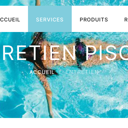
CCUEIL
SERVICES
PRODUITS
R
RETIEN PIS
ENTRETIEN
ACCUEIL