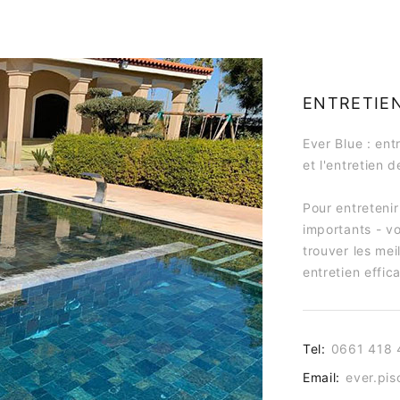
ENTRETIEN
Ever Blue : en
et l'entretien 
Pour entretenir
importants - v
trouver les mei
entretien effi
Tel:
0661 418 
Email:
ever.pi